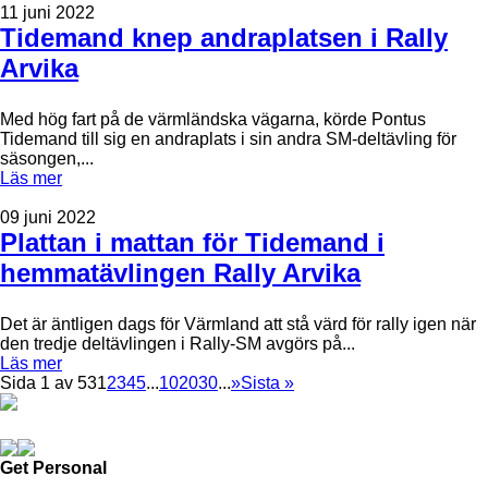
11 juni 2022
Tidemand knep andraplatsen i Rally
Arvika
Med hög fart på de värmländska vägarna, körde Pontus
Tidemand till sig en andraplats i sin andra SM-deltävling för
säsongen,...
Läs mer
09 juni 2022
Plattan i mattan för Tidemand i
hemmatävlingen Rally Arvika
Det är äntligen dags för Värmland att stå värd för rally igen när
den tredje deltävlingen i Rally-SM avgörs på...
Läs mer
Sida 1 av 53
1
2
3
4
5
...
10
20
30
...
»
Sista »
Get Personal