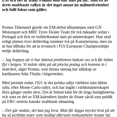
EM och det är Rally Poland som står näst på tur. Som ett av
årets snabbaste rallyn är det inget annat än målmedvetenhet
och fullt fokus som gäller.
Pontus Tidemand gjorde sin EM-debut tillsammans med GN
Motorsport och MRF Tyres Dealer Team för två månader sedan i
Portugal och fick en trubbelkantad start på mästerskapet. Han stod
enligt planen över deltävling nummer två på Kanarieöarna, men nu
är han tillbaka för att ta revansch i FIA European Championships
tredje deltävling.
–
Jag hoppas att vi har lämnat problemen bakom oss och får bättre
flyt i helgen. Vi måste sikta på att plocka poäng och komma in i
matchen,
säger Pontus, som denna säsong har sällskap av
kartläsaren Julia Thulin i högerstolen.
Med premiär redan 1921 är det polska rallyt världens näst äldsta
rally, efter Monte Carlo-rallyt, och har ingått i världsmästerskapet
flera gånger under åren. Det är främst känt för de höga hastigheterna
och som en del av EM-kalendern bjuder de förare såväl som publik
på ERC-seriens kanske snabbaste utmaning.
–
Det går undan, det kan jag lova. Man får lägga mycket krut på att
ha så perfekta noter som möjligt eftersom tveksamheter kostar tid.