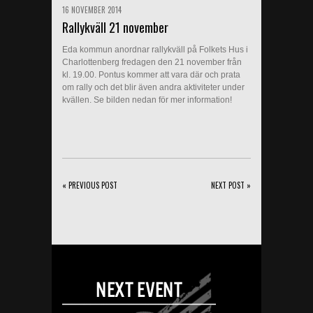
16 NOVEMBER 2014
Rallykväll 21 november
Eda kommun anordnar rallykväll på Folkets Hus i
Charlottenberg fredagen den 21 november från
kl. 19.00. Pontus kommer att vara där och prata
om rally och det blir även andra aktiviteter under
kvällen. Se bilden nedan för mer information!
« PREVIOUS POST
NEXT POST »